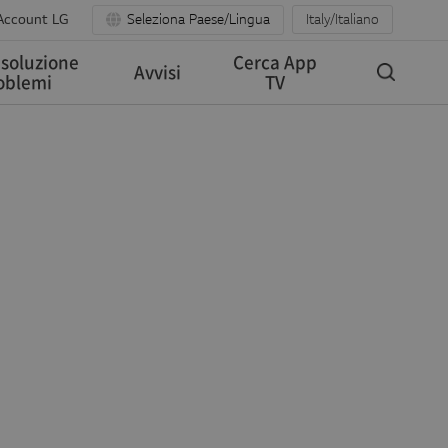
Account LG
Seleziona Paese/Lingua
Italy/Italiano
isoluzione
Cerca App
Avvisi
oblemi
TV