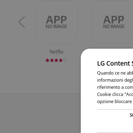
Netflix
NOW
LG Content 
Quando ce ne abbi
informazioni degli
riferimento a cont
Cookie clicca "Ac
opzione bloccare 
Au
S