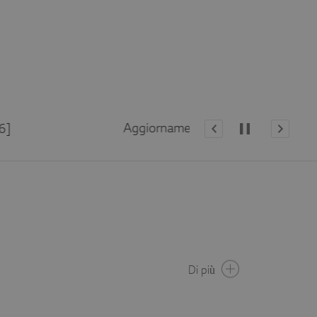
Cam
[26/05/2026]
Di più