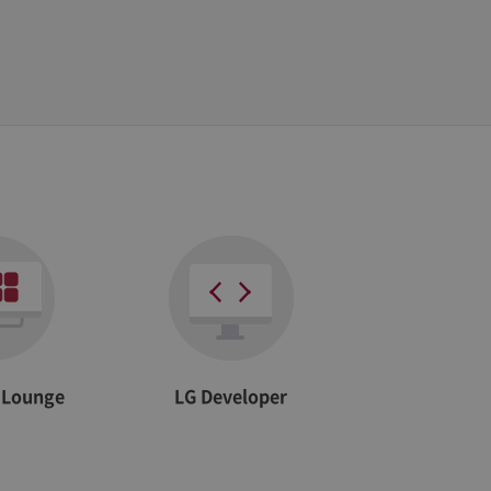
he site
r Lounge
LG Developer