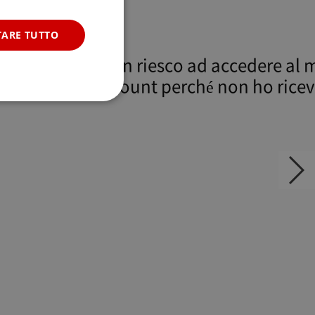
RUS
TARE TUTTO
p
Non riesco ad accedere al 
account perché non ho rice
l'e-mail di verifica.
e website cannot be
자가진단
Next
slide
P. Usually used to