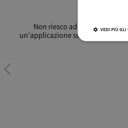
Non riesco ad installare
VEDI PIÙ GL
un'applicazione sulla mia Smart
TV LG.
Strictly necessary co
used properly without
Name
/
자가진단
Previous
slide
JSESSIONID
Orac
Corp
n
kr.lg
com
E