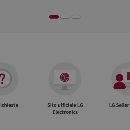
Description
Adobe Site Catalyst cookie, determines whether cookies are enabled in the browser
Adobe Site Catalyst cookie, stores information about the previous link clicked within t
ichiesta
Sito ufficiale LG
LG Selle
Electronics